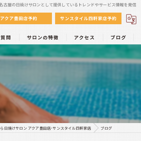
名古屋の日焼けサロンとして提供しているトレンドやサービス情報を発信
アクア豊田店予約
サンスタイル四軒家店予約
る質問
サロンの特徴
アクセス
ブログ
初心者
日焼けサロン アクア豊田店
小麦色
日焼けサロン サンスタイル四軒家店
リーズナブル
学生
個室
ら日焼けサロン アクア豊田店･サンスタイル四軒家店
ブログ