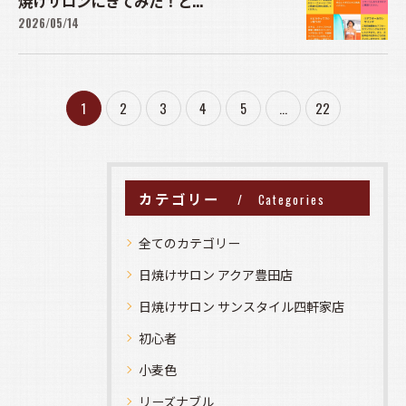
焼けサロンにきてみた！と...
2026/05/14
1
2
3
4
5
...
22
カテゴリー
Categories
全てのカテゴリー
日焼けサロン アクア豊田店
日焼けサロン サンスタイル四軒家店
初心者
小麦色
リーズナブル