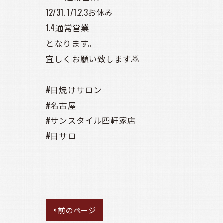
12/31. 1/1.2.3お休み
1.4通常営業
となります。
宜しくお願い致します🙇
#日焼けサロン
#名古屋
#サンスタイル四軒家店
#日サロ
< 前のページ