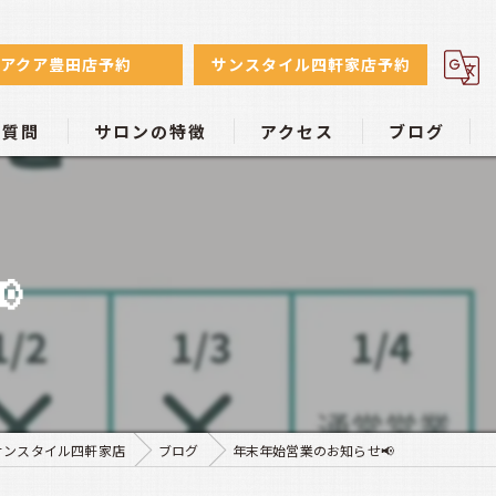
アクア豊田店予約
サンスタイル四軒家店予約
る質問
サロンの特徴
アクセス
ブログ
初心者
日焼けサロン アクア豊田店
小麦色
日焼けサロン サンスタイル四軒家店

リーズナブル
学生
個室
サンスタイル四軒家店
ブログ
年末年始営業のお知らせ📢