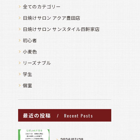
全てのカテゴリー
日焼けサロン アクア豊田店
日焼けサロン サンスタイル四軒家店
初心者
小麦色
リーズナブル
学生
個室
最近の投稿
Recent Posts
2026/07/28