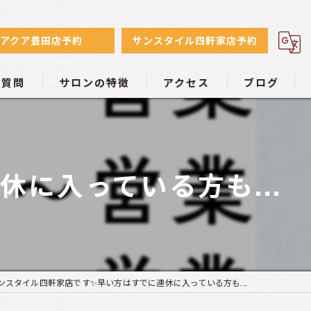
アクア豊田店予約
サンスタイル四軒家店予約
る質問
サロンの特徴
アクセス
ブログ
初心者
日焼けサロン アクア豊田店
小麦色
日焼けサロン サンスタイル四軒家店
に入っている方も...
リーズナブル
学生
個室
ンスタイル四軒家店です✨早い方はすでに連休に入っている方も...