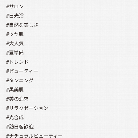
#サロン
#日光浴
#自然な美しさ
#ツヤ肌
#大人気
#夏準備
#トレンド
#ビューティー
#タンニング
#黒美肌
#美の追求
#リラクゼーション
#光合成
#訪日客歓迎
#ナチュラルビューティー