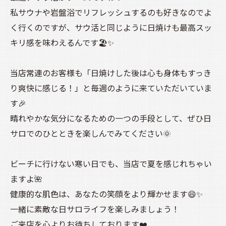
私サウナや岩盤浴でリフレッシュするのも好きなのでよ
く行くのですが、サウ活と同じように日焼けも最高スッ
キリ感を味わえるんです🏖️✨
当店常連のお客様も「日焼けした後は心も身体もすっき
り爽快に感じる！」と毎週のように来ていただいていま
す🎉
晴れやかな気分になるための一つの手段として、ぜひ日
サロでのひとときを楽しんでみてください🌞
ビーチに行けない寒い日でも、当店で夏を感じれちゃい
ますよ🌺
健康的な肌色は、あなたの笑顔をより輝かせます😄✨
一緒に素敵な日サロライフを楽しみましょう！
ご来店を心よりお待ちしております❤️