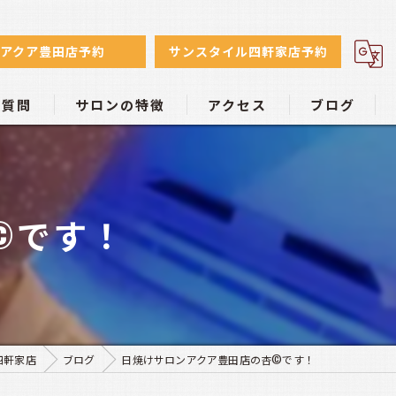
アクア豊田店予約
サンスタイル四軒家店予約
る質問
サロンの特徴
アクセス
ブログ
初心者
日焼けサロン アクア豊田店
小麦色
日焼けサロン サンスタイル四軒家店
️です！
リーズナブル
学生
個室
四軒家店
ブログ
日焼けサロンアクア豊田店の杏©️です！