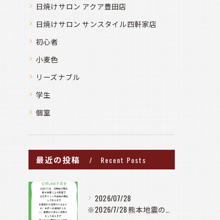
日焼けサロン アクア豊田店
日焼けサロン サンスタイル四軒家店
初心者
小麦色
リーズナブル
学生
個室
最近の投稿
Recent Posts
2026/07/28
※2026/7/28 熊本地震の影響で公式ラインに不具合が発...