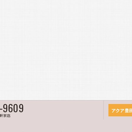
7-9609
アクア豊
軒家店