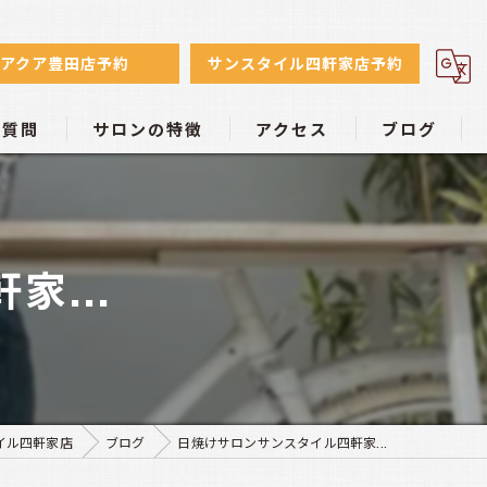
アクア豊田店予約
サンスタイル四軒家店予約
る質問
サロンの特徴
アクセス
ブログ
初心者
日焼けサロン アクア豊田店
小麦色
日焼けサロン サンスタイル四軒家店
...
リーズナブル
学生
個室
イル四軒家店
ブログ
日焼けサロンサンスタイル四軒家...